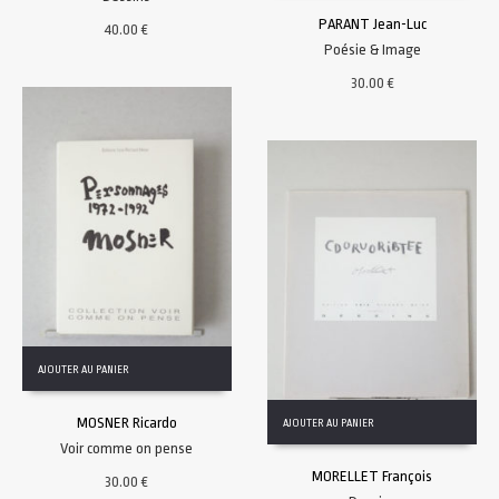
PARANT Jean-Luc
40.00
€
Poésie & Image
30.00
€
AJOUTER AU PANIER
MOSNER Ricardo
AJOUTER AU PANIER
Voir comme on pense
MORELLET François
30.00
€