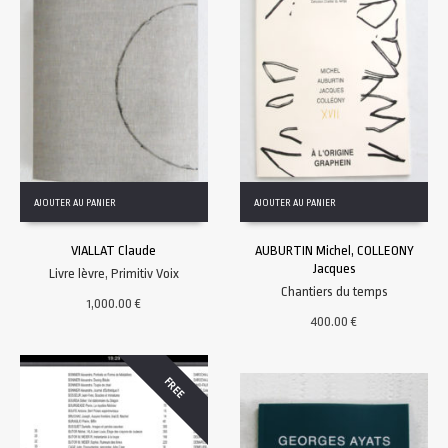
AJOUTER AU PANIER
AJOUTER AU PANIER
VIALLAT Claude
AUBURTIN Michel, COLLEONY
Jacques
Livre lèvre
,
Primitiv Voix
Chantiers du temps
1,000.00
€
400.00
€
FREE