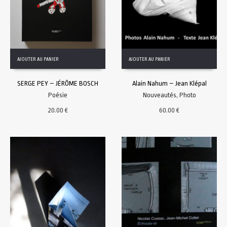
AJOUTER AU PANIER
AJOUTER AU PANIER
SERGE PEY – JÉRÔME BOSCH
Alain Nahum – Jean Klépal
Poésie
Nouveautés
,
Photo
20.00
€
60.00
€