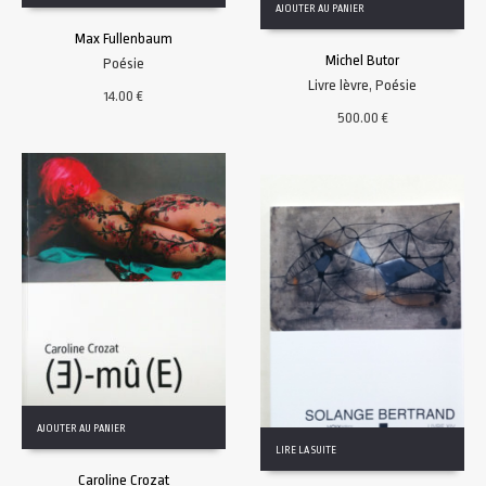
AJOUTER AU PANIER
Max Fullenbaum
Michel Butor
Poésie
Livre lèvre
,
Poésie
14.00
€
500.00
€
AJOUTER AU PANIER
LIRE LA SUITE
Caroline Crozat