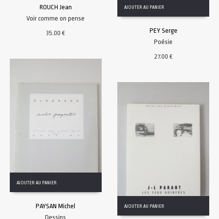
ROUCH Jean
AJOUTER AU PANIER
Voir comme on pense
PEY Serge
35.00
€
Poésie
27.00
€
AJOUTER AU PANIER
PAYSAN Michel
AJOUTER AU PANIER
Dessins