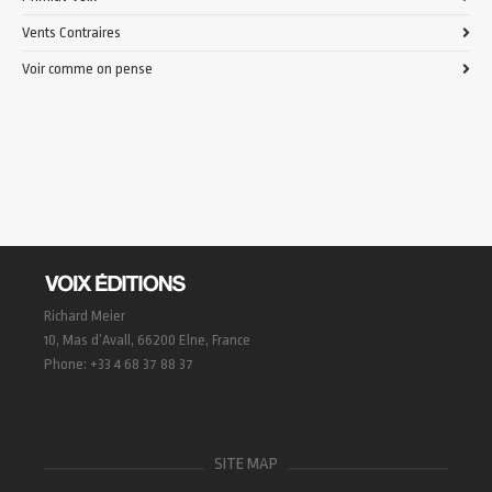
Vents Contraires
Voir comme on pense
Richard Meier
10, Mas d’Avall, 66200 Elne, France
Phone: +33 4 68 37 88 37
SITE MAP