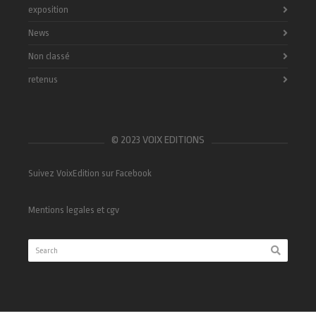
exposition
News
Non classé
retenus
© 2023 VOIX EDITIONS
Suivez VoixEdition sur Facebook
Mentions legales et cgv