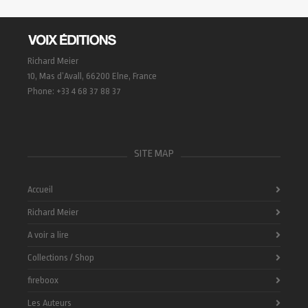
Richard Meier
10, Mas d’Avall, 66200 Elne, France
Phone: +33 4 68 37 88 37
SITE MAP
Accueil
Richard Meier
A voir a lire
Collections / Shop
fireboox
Les Auteurs