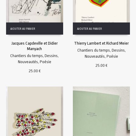
AJOUTER AU PANIER
AJOUTER AU PANIER
Jacques Capdeville et Didier
Thierry Lambert et Richard Meier
Manyach
Chantiers du temps
,
Dessins
,
Chantiers du temps
,
Dessins
,
Nouveautés
,
Poésie
Nouveautés
,
Poésie
25.00
€
25.00
€