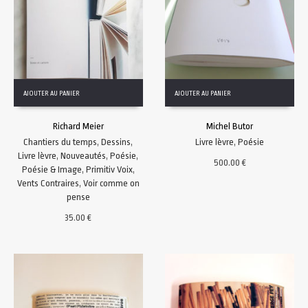
AJOUTER AU PANIER
AJOUTER AU PANIER
Richard Meier
Michel Butor
Chantiers du temps
,
Dessins
,
Livre lèvre
,
Poésie
Livre lèvre
,
Nouveautés
,
Poésie
,
500.00
€
Poésie & Image
,
Primitiv Voix
,
Vents Contraires
,
Voir comme on
pense
35.00
€