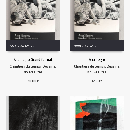
AJOUTER AU PANIER
AJOUTER AU PANIER
Ana negro Grand format
Ana negro
Chantiers du temps
,
Dessins
,
Chantiers du temps
,
Dessins
,
Nouveautés
Nouveautés
20.00
€
12.00
€