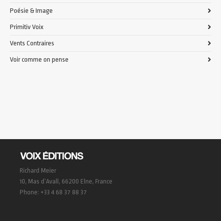
Poésie & Image
Primitiv Voix
Vents Contraires
Voir comme on pense
Richard Meier
10, Mas d’Avall, 66200 Elne, France
Phone: +33 4 68 37 88 37