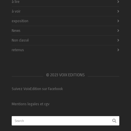
à lire
à voir
exposition
News
Non classé
retenus
© 2023 VOIX EDITIONS
Suivez VoixEdition sur Facebook
Mentions legales et cgv