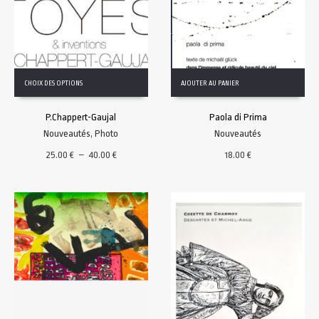
Ce
CHOIX DES OPTIONS
AJOUTER AU PANIER
produit
a
P.Chappert-Gaujal
Paola di Prima
plusieurs
variations.
Nouveautés
,
Photo
Nouveautés
Les
Plage
25.00
€
–
40.00
€
18.00
€
options
de
peuvent
prix :
être
25.00 €
choisies
à
sur
40.00 €
la
page
du
produit