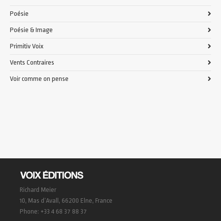
Poésie
Poésie & Image
Primitiv Voix
Vents Contraires
Voir comme on pense
Richard Meier
10, Mas d’Avall, 66200 Elne, France
Phone: +33 4 68 37 88 37