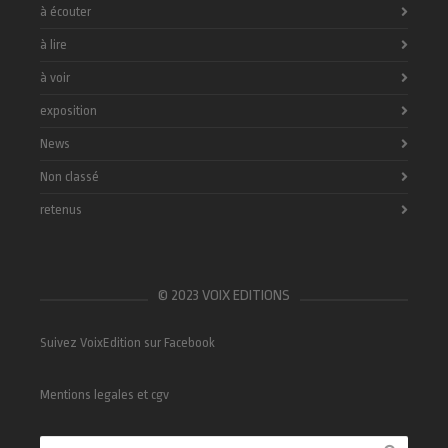
à écouter
à lire
à voir
exposition
News
Non classé
retenus
© 2023 VOIX EDITIONS
Suivez VoixEdition sur Facebook
Mentions legales et cgv