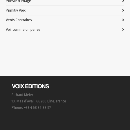
Poésie & Image
Primitiv Voix
Vents Contraires
Voir comme on pense
Richard Meier
10, Mas d’Avall, 66200 Elne, France
Phone: +33 4 68 37 88 37