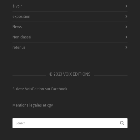
à voir
exposition
News
Non classé
retenus
© 2023 VOIX EDITIONS
Suivez VoixEdition sur Facebook
Mentions legales et cgv