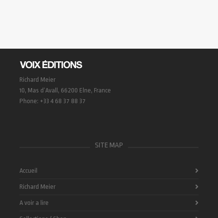
Richard Meier
10, Mas d’Avall, 66200 Elne, France
Phone: +33 4 68 37 88 37
SITE MAP
Accueil
Richard Meier
A voir a lire