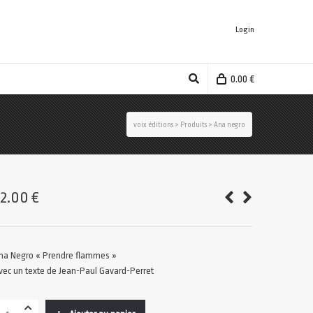
Login
0.00
€
voix éditions
>
Produits
>
Ana negro
12.00
€
na Negro « Prendre flammes »
vec un texte de Jean-Paul Gavard-Perret