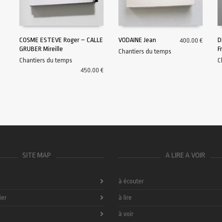
COSME ESTEVE Roger – CALLE
VODAINE Jean
D
400.00
€
GRUBER Mireille
F
Chantiers du temps
AJOUTER AU PANIER
AJOUTER AU PANIER
Chantiers du temps
C
450.00
€
SITE MAP
A LIRE A VOIR
à écouter
ier
à lire
à voir