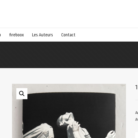
p
fireboox
Les Auteurs
Contact
A
A