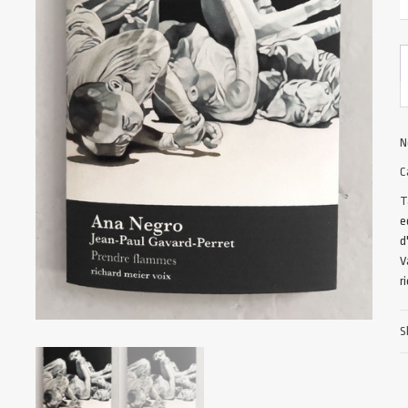
N
C
T
e
d
V
r
S