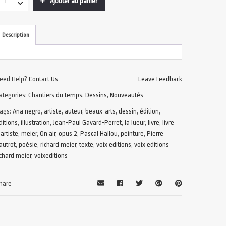
Ajouter au panier
Description
eed Help?
Contact Us
Leave Feedback
ategories:
Chantiers du temps
,
Dessins
,
Nouveautés
ags:
Ana negro
,
artiste
,
auteur
,
beaux-arts
,
dessin
,
édition
,
ditions
,
illustration
,
Jean-Paul Gavard-Perret
,
la lueur
,
livre
,
livre
'artiste
,
meier
,
On air
,
opus 2
,
Pascal Hallou
,
peinture
,
Pierre
autrot
,
poésie
,
richard meier
,
texte
,
voix editions
,
voix editions
ichard meier
,
voixeditions
hare