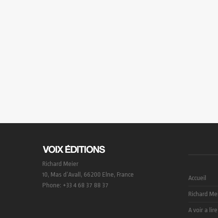
Richard Meier
10, Mas d’Avall, 66200 Elne, France
Accueil
Phone: +33 4 68 37 88 37
Richard Me
A voir a lire