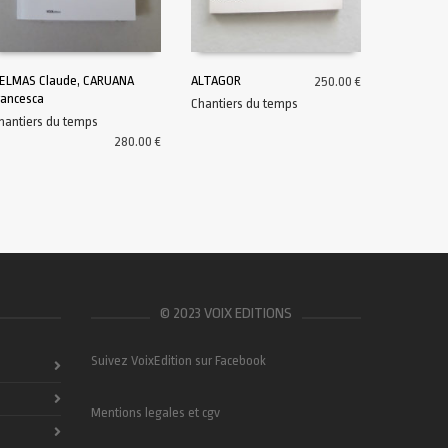
ELMAS Claude, CARUANA
ALTAGOR
250.00
€
rancesca
Chantiers du temps
AJOUTER AU PANIER
AJOUTER AU PANIER
hantiers du temps
280.00
€
© 2023 VOIX EDITIONS
Suivez VoixEdition sur Facebook
Mentions legales et cgv