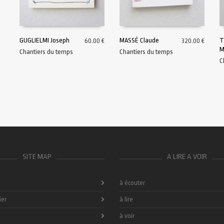
GUGLIELMI Joseph
MASSÉ Claude
T
60.00
€
320.00
€
M
Chantiers du temps
Chantiers du temps
AJOUTER AU PANIER
AJOUTER AU PANIER
C
SITE MAP
A LIRE A VOIR
à écouter
ier
à lire
à voir