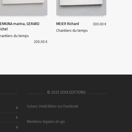
EMKINA marina, GERARD
MEIER Richard
300.00
€
ichel
Chantiers du temps
AJOUTER AU PANIER
AJOUTER AU PANIER
hantiers du temps
200.00
€
© 2023 VOIX EDITIONS
Suivez VoixEdition sur Facebook
Mentions legales et cgv