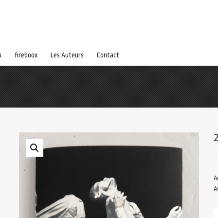
p
fireboox
Les Auteurs
Contact
A
A