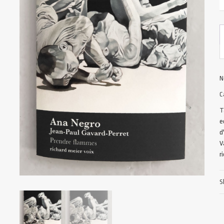
N
C
T
e
d
V
r
S