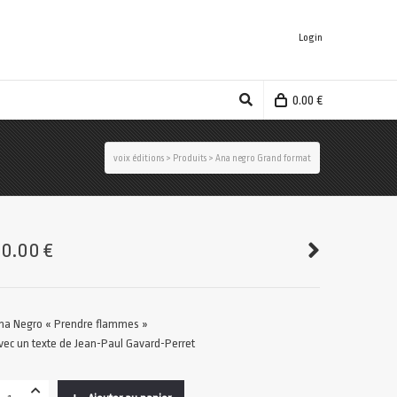
Login
0.00
€
voix éditions
>
Produits
>
Ana negro Grand format
20.00
€
na Negro « Prendre flammes »
vec un texte de Jean-Paul Gavard-Perret