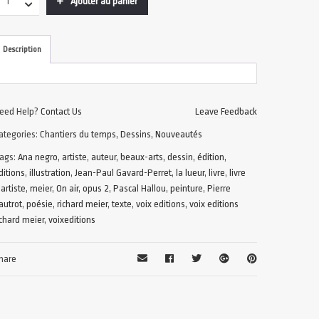
Ajouter au panier
Description
eed Help?
Contact Us
Leave Feedback
ategories:
Chantiers du temps
,
Dessins
,
Nouveautés
ags:
Ana negro
,
artiste
,
auteur
,
beaux-arts
,
dessin
,
édition
,
ditions
,
illustration
,
Jean-Paul Gavard-Perret
,
la lueur
,
livre
,
livre
'artiste
,
meier
,
On air
,
opus 2
,
Pascal Hallou
,
peinture
,
Pierre
autrot
,
poésie
,
richard meier
,
texte
,
voix editions
,
voix editions
ichard meier
,
voixeditions
hare