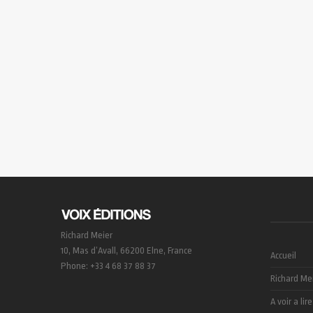
Richard Meier
10, Mas d’Avall, 66200 Elne, France
Accueil
Phone: +33 4 68 37 88 37
Richard Me
A voir a lire