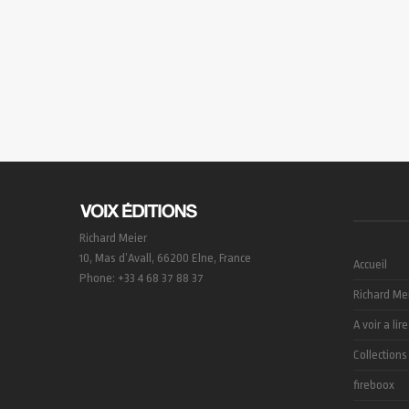
Richard Meier
10, Mas d’Avall, 66200 Elne, France
Accueil
Phone: +33 4 68 37 88 37
Richard Me
A voir a lire
Collections
fireboox