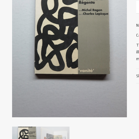
N
C
T
i
m
S