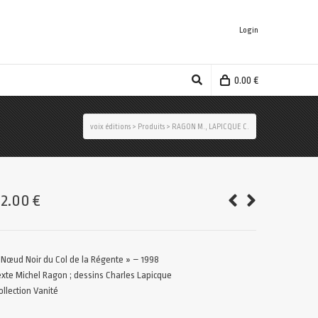
Login
0.00
€
voix éditions
>
Produits
>
RAGON M., LAPICQUE C.
22.00
€
 Nœud Noir du Col de la Régente » – 1998
exte Michel Ragon ; dessins Charles Lapicque
ollection Vanité