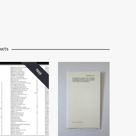
ducts
FREE