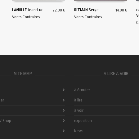
LAVRILLE Jean-Luc
RITMAN Serge
c
22.00
€
14.00
€
V
Vents Contraires
Vents Contraires
AJOUTER AU PANIER
AJOUTER AU PANIER
C
SITE MAP
A LIRE A VOIR
à écouter
ier
à lire
à voir
 / Shop
exposition
News