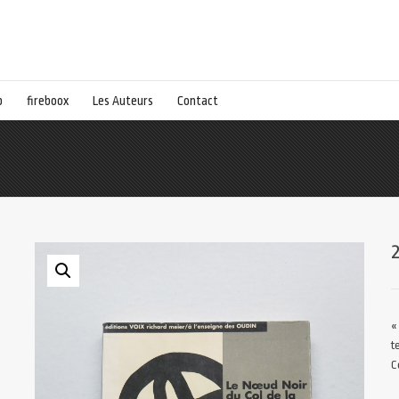
p
fireboox
Les Auteurs
Contact
«
t
C