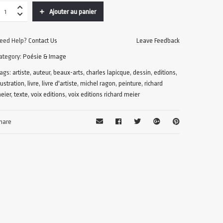
Ajouter au panier
eed Help?
Contact Us
Leave Feedback
ategory:
Poésie & Image
ags:
artiste
,
auteur
,
beaux-arts
,
charles lapicque
,
dessin
,
editions
,
llustration
,
livre
,
livre d'artiste
,
michel ragon
,
peinture
,
richard
eier
,
texte
,
voix editions
,
voix editions richard meier
hare