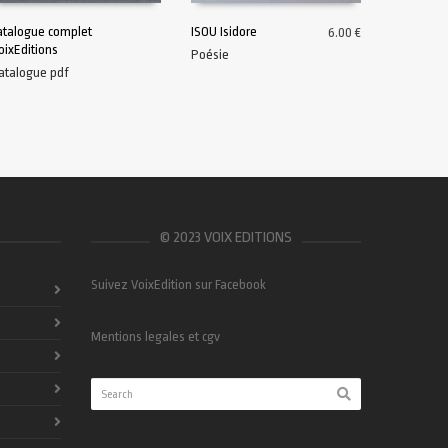
atalogue complet
ISOU Isidore
6.00
€
oixEditions
Poésie
LIRE LA SUITE
AJOUTER AU PANIER
atalogue pdf
© 2023 VOIX EDITIONS
Suivez VoixEdition sur Facebook
Mentions legales et cgv