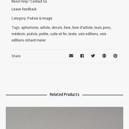
Need Help?
Contact Us
Leave Feedback
Category:
Poésie & Image
Tags:
aphorisme
,
artiste
,
dessin
,
livre
,
livre d'artiste
,
louis pons
,
médecin
,
poésie
,
poète
,
suite et fin
,
texte
,
voix editions
,
voix
editions richard meier
Share
Related Products