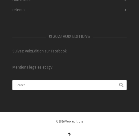
retenus
© 2023 VOIX EDITIONS
Suivez VoixEdition sur Facebook
Mentions legales et cgv
©2026 Voix éditions