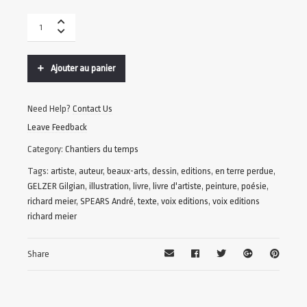
Ajouter au panier
Need Help?
Contact Us
Leave Feedback
Category:
Chantiers du temps
Tags:
artiste
,
auteur
,
beaux-arts
,
dessin
,
editions
,
en terre perdue
,
GELZER Gilgian
,
illustration
,
livre
,
livre d'artiste
,
peinture
,
poésie
,
richard meier
,
SPEARS André
,
texte
,
voix editions
,
voix editions
richard meier
Share