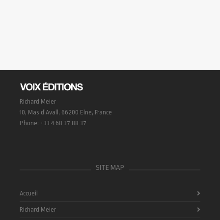
Richard Meier
10, Mas d’Avall, 66200 Elne, France
Phone: +33 4 68 37 88 37
SITE MAP
Accueil
Richard Meier