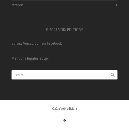
retenus
© 2023 VOIX EDITIONS
Suivez VoixEdition sur Facebook
Mentions legales et cgv
©2026 Voix éditions