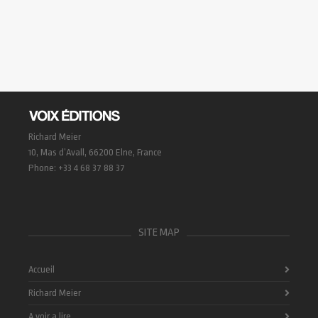
Richard Meier
10, Mas d’Avall, 66200 Elne, France
Phone: +33 4 68 37 88 37
SITE MAP
Accueil
Richard Meier
A voir a lire