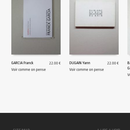
GARCIA Franck
DUGAIN Yann
B
22.00
€
22.00
€
G
Voir comme on pense
Voir comme on pense
AJOUTER AU PANIER
AJOUTER AU PANIER
V