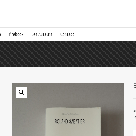
p
fireboox
Les Auteurs
Contact
A
1