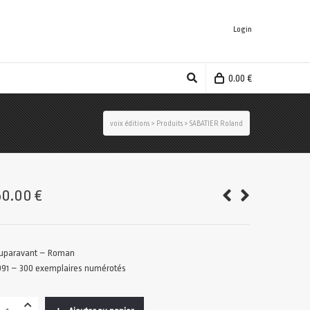
Login
0.00
€
voix éditions
>
Produits
>
SABATIER Roland
50.00
€
uparavant – Roman
991 – 300 exemplaires numérotés