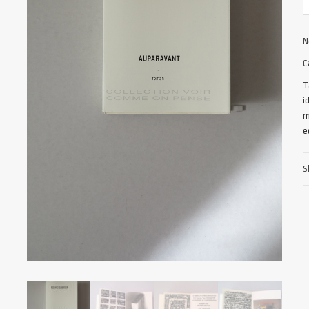
N
C
T
i
m
e
S