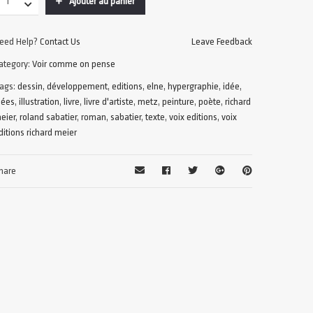
Ajouter au panier
eed Help?
Contact Us
Leave Feedback
ategory:
Voir comme on pense
ags:
dessin
,
développement
,
editions
,
elne
,
hypergraphie
,
idée
,
dées
,
illustration
,
livre
,
livre d'artiste
,
metz
,
peinture
,
poète
,
richard
eier
,
roland sabatier
,
roman
,
sabatier
,
texte
,
voix editions
,
voix
ditions richard meier
hare