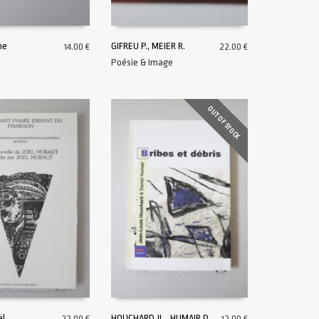
me
GIFREU P., MEIER R.
14.00
€
22.00
€
Poésie & Image
ITE
AJOUTER AU PANIER
OUT OF STOCK
ël
HOUCHARD JL., HUMAIR D.
22.00
€
12.00
€