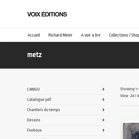
Accueil
Richard Meier
A voir a lire
Collections / Sho
metz
Showing 1–
CANIGO
View
24
/
Catalogue pdf
Chantiers du temps
Dessins
Fireboox