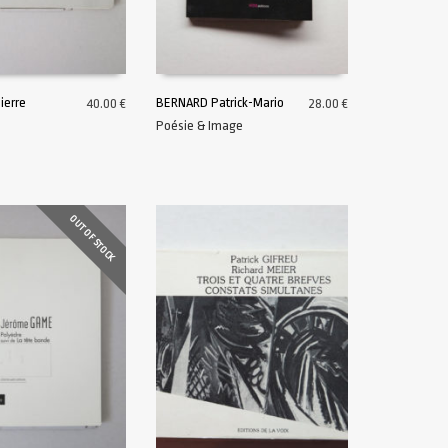
ierre
BERNARD Patrick-Mario
40.00
€
28.00
€
Poésie & Image
U PANIER
AJOUTER AU PANIER
OUT OF STOCK