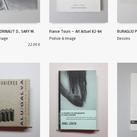
CORINAUT D., SARY M.
France Tours – Art Actuel 82-84
BURAGLIO P
Image
Poésie & Image
Dessins
AU PANIER
LIRE LA SUITE
AJOUTER A
22.00
€