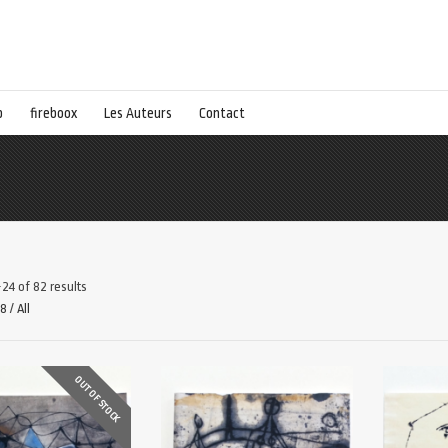
p
fireboox
Les Auteurs
Contact
24 of 82 results
48
/
All
OUT OF STOCK