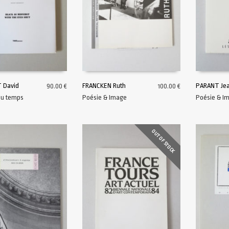
 David
FRANCKEN Ruth
PARANT Jea
90.00
€
100.00
€
du temps
Poésie & Image
Poésie & I
AU PANIER
AJOUTER AU PANIER
AJOUTER A
OUT OF STOCK