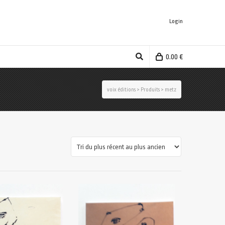
Login
0.00
€
voix éditions
>
Produits
>
metz