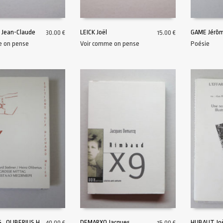
 Jean-Claude
LEICK Joël
GAME Jérô
30.00
€
15.00
€
e on pense
Voir comme on pense
Poésie
AU PANIER
AJOUTER AU PANIER
LIRE LA SU
, OLIBERIUS H.
DEMARXQ Jacques
HUBAUT Jo
40.00
€
15.00
€