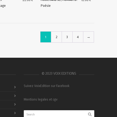
mage
Poésie
U PANIER
LIRE LA SUITE
1
2
3
4
→
© 2023 VOIX EDITIONS
Suivez VoixEdition sur Facebook
Mentions legales et cgv