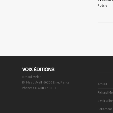
Poésie
AJOUTER 
Richard Meier
10, Mas d’Avall, 66200 Elne, France
Accueil
Phone: +33 4 68 37 88 37
Richard Me
A voir a lire
Collections