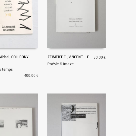
ichel, COLLEONY
ZEIMERT C., VINCENT J-D.
30.00
€
Poésie & Image
U PANIER
AJOUTER AU PANIER
du temps
400.00
€