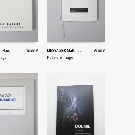
n-Luc
MESSAGIER Matthieu
30.00
€
15.00
€
mage
Poésie & Image
U PANIER
AJOUTER AU PANIER