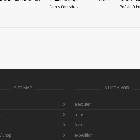
Vents Contraires
Poésie & I
AU PANIER
AJOUTER AU PANIER
AJOUTER A
SITE MAP
A LIRE A VOIR
à écouter
ier
à lire
à voir
 / Shop
exposition