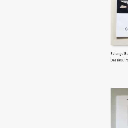
Solange Ber
Dessins
,
P
AJOUTER 