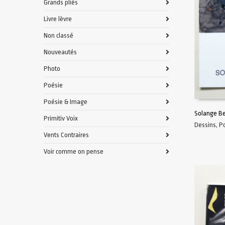
Grands pliés
Livre lèvre
Non classé
Nouveautés
Photo
Poésie
Poésie & Image
Solange Be
Primitiv Voix
Dessins
,
P
LIRE LA S
Vents Contraires
Voir comme on pense