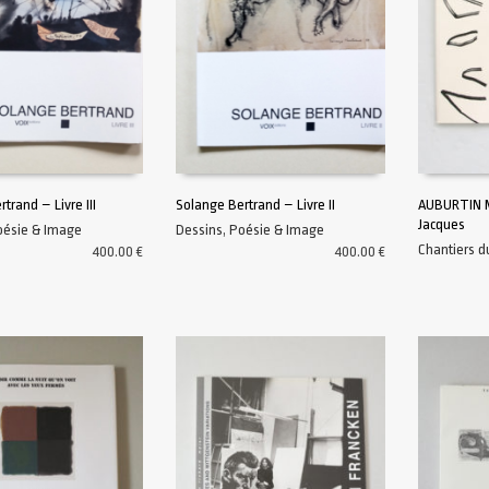
trand – Livre III
Solange Bertrand – Livre II
AUBURTIN M
Jacques
oésie & Image
Dessins
,
Poésie & Image
AU PANIER
AJOUTER AU PANIER
AJOUTER A
Chantiers 
400.00
€
400.00
€