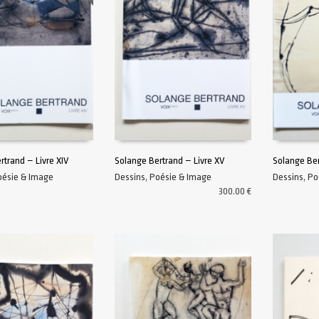
rtrand – Livre XIV
Solange Bertrand – Livre XV
Solange Ber
oésie & Image
Dessins
,
Poésie & Image
Dessins
,
Po
UITE
AJOUTER AU PANIER
AJOUTER A
300.00
€