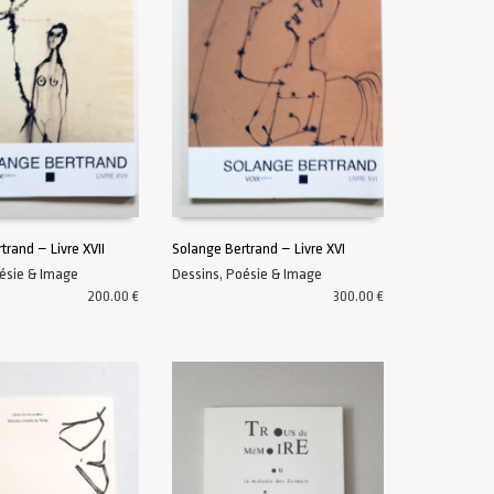
trand – Livre XVII
Solange Bertrand – Livre XVI
ésie & Image
Dessins
,
Poésie & Image
U PANIER
AJOUTER AU PANIER
200.00
€
300.00
€