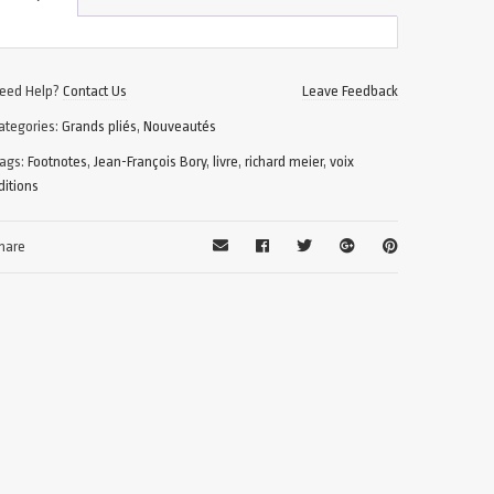
eed Help?
Contact Us
Leave Feedback
ategories:
Grands pliés
,
Nouveautés
ags:
Footnotes
,
Jean-François Bory
,
livre
,
richard meier
,
voix
ditions
hare