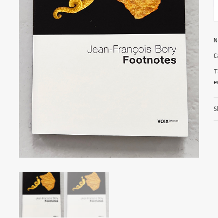
N
C
T
e
S