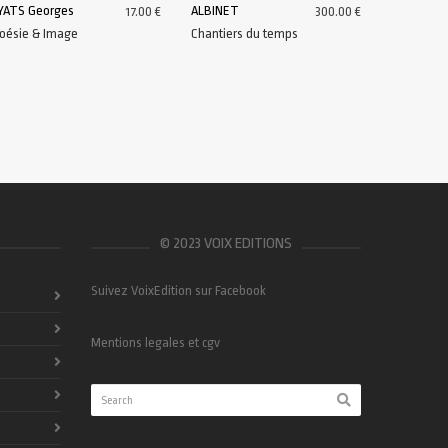
YATS Georges
ALBINET
17.00
€
300.00
€
oésie & Image
Chantiers du temps
AJOUTER AU PANIER
AJOUTER AU PANIER
© 2023 VOIX EDITIONS
Suivez VoixEdition sur Facebook
Mentions legales et cgv