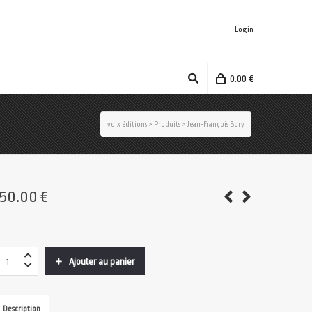
Login
0.00
€
voix éditions
>
Produits
>
Jean-François Bory
150.00
€
Ajouter au panier
Description