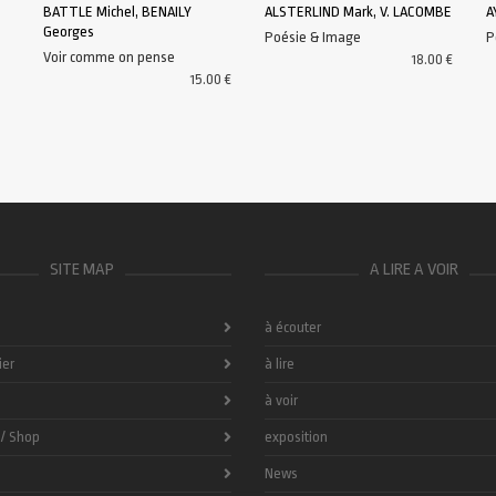
BATTLE Michel, BENAILY
ALSTERLIND Mark, V. LACOMBE
A
Georges
Poésie & Image
P
AJOUTER AU PANIER
AJOUTER AU PANIER
Voir comme on pense
18.00
€
15.00
€
SITE MAP
A LIRE A VOIR
à écouter
ier
à lire
à voir
 / Shop
exposition
News