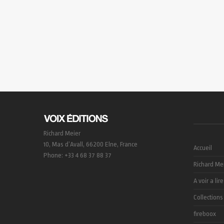
Richard Meier
10, Mas d’Avall, 66200 Elne, France
Accueil
Phone: +33 4 68 37 88 37
Richard Me
A voir a lire
Collections
fireboox