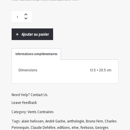
Ajouter au panier
Informations complémentaires
Dimensions
13.5 × 20.5 cm
Need Help?
Contact Us
Leave Feedback
Category:
Vents Contraires
Tags:
alain helissen
,
André Gache
,
anthologie
,
Bruno Fern
,
Charles
Pennequin
,
Claude Dehêtre
,
editions
,
elne
,
fireboox
,
Georges