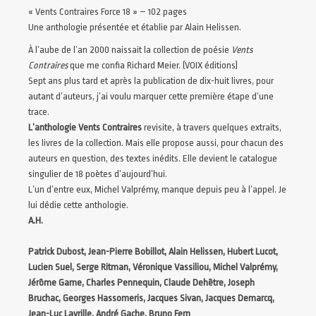
« Vents Contraires Force 18 » – 102 pages
Une anthologie présentée et établie par Alain Helissen.
À l’aube de l’an 2000 naissait la collection de poésie
Vents
Contraires
que me confia Richard Meier. (VOIX éditions)
Sept ans plus tard et après la publication de dix-huit livres, pour
autant d’auteurs, j’ai voulu marquer cette première étape d’une
trace.
L’anthologie Vents Contraires
revisite, à travers quelques extraits,
les livres de la collection. Mais elle propose aussi, pour chacun des
auteurs en question, des textes inédits. Elle devient le catalogue
singulier de 18 poètes d’aujourd’hui.
L’un d’entre eux, Michel Valprémy, manque depuis peu à l’appel. Je
lui dédie cette anthologie.
A.H.
Patrick Dubost, Jean-Pierre Bobillot, Alain Helissen, Hubert Lucot,
Lucien Suel, Serge Ritman, Véronique Vassiliou, Michel Valprémy,
Jérôme Game, Charles Pennequin, Claude Dehêtre, Joseph
Bruchac, Georges Hassomeris, Jacques Sivan, Jacques Demarcq,
Jean-Luc Lavrille, André Gache, Bruno Fern