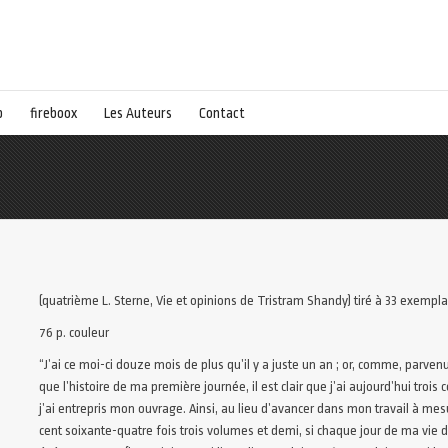
p
fireboox
Les Auteurs
Contact
(quatrième L. Sterne, Vie et opinions de Tristram Shandy) tiré à 33 exempla
76 p. couleur
“J’ai ce moi-ci douze mois de plus qu’il y a juste un an ; or, comme, parve
que l’histoire de ma première journée, il est clair que j’ai aujourd’hui trois
j’ai entrepris mon ouvrage. Ainsi, au lieu d’avancer dans mon travail à mesur
cent soixante-quatre fois trois volumes et demi, si chaque jour de ma vie doi