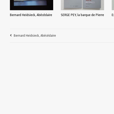
Bernard Heidsieck, Abécédaire
SERGE PEY, la barque de Pierre
E
Bernard Heidsieck, Abécédaire