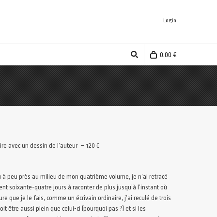
Login
0.00
€
ire avec un dessin de l’auteur – 120 €
nu à peu près au milieu de mon quatrième volume, je n’ai retracé
 cent soixante-quatre jours à raconter de plus jusqu’à l’instant où
e que je le fais, comme un écrivain ordinaire, j’ai reculé de trois
t être aussi plein que celui-ci (pourquoi pas ?) et si les