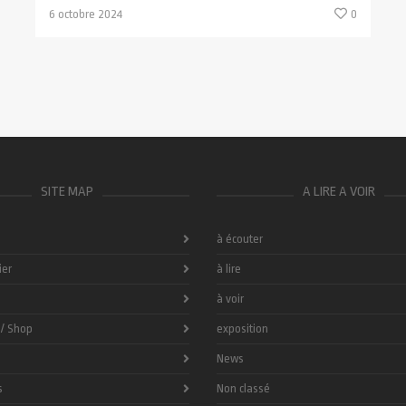
6 octobre 2024
0
SITE MAP
A LIRE A VOIR
à écouter
ier
à lire
à voir
 / Shop
exposition
News
s
Non classé