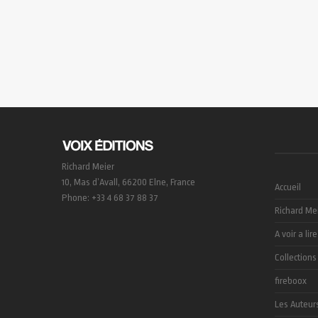
Richard Meier
10, Mas d’Avall, 66200 Elne, France
Accueil
Phone: +33 4 68 37 88 37
Richard Me
A voir a lire
Collections
fireboox
Les Auteur