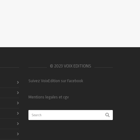
© 2023 VOIX EDITIONS
Suivez VoixEdition sur Facebook
Mentions legales et cgv