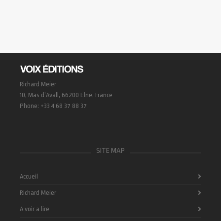
Richard Meier
10, Mas d’Avall, 66200 Elne, France
Phone: +33 4 68 37 88 37
SITE MAP
Accueil
Richard Meier
A voir a lire