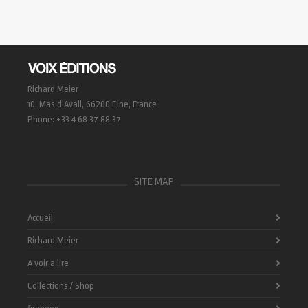
Richard Meier
10, Mas d’Avall, 66200 Elne, France
Phone: +33 4 68 37 88 37
SITE MAP
Accueil
Richard Meier
A voir a lire
Collections / Shop