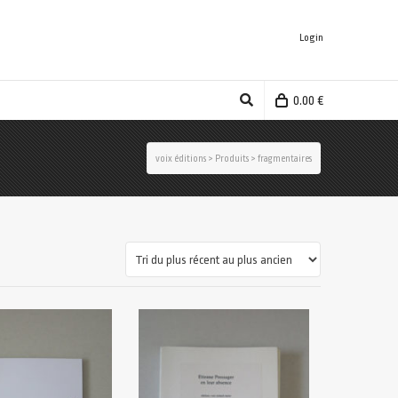
Login
0.00
€
voix éditions
>
Produits
>
fragmentaires