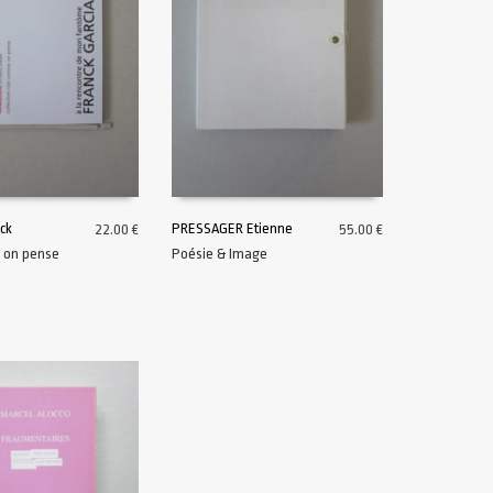
ck
PRESSAGER Etienne
22.00
€
55.00
€
 on pense
Poésie & Image
U PANIER
AJOUTER AU PANIER