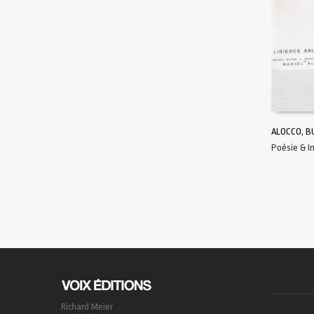
ALOCCO, B
Poésie & 
AJOUTER 
Richard Meier