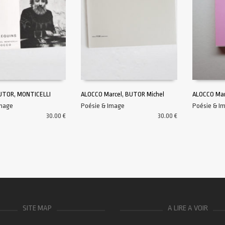
UTOR, MONTICELLI
ALOCCO Marcel, BUTOR Michel
ALOCCO Mar
Image
Poésie & Image
Poésie & I
AU PANIER
AJOUTER AU PANIER
AJOUTER A
30.00
€
30.00
€
SITE MAP
A LIRE A VOIR