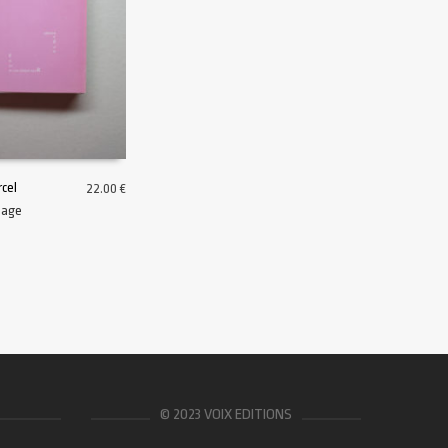
cel
22.00
€
mage
U PANIER
© 2023 VOIX EDITIONS