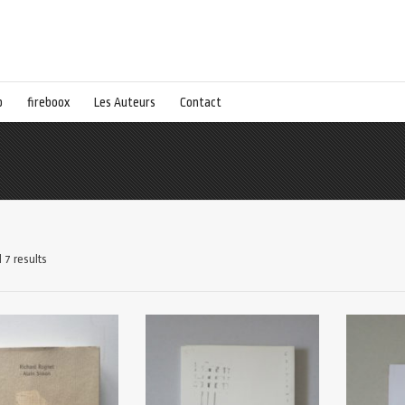
p
fireboox
Les Auteurs
Contact
 7 results