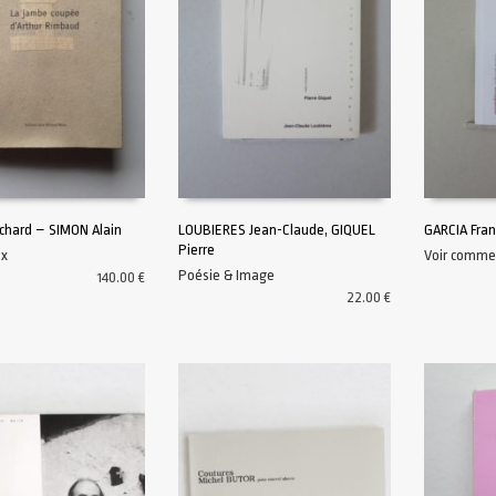
chard – SIMON Alain
LOUBIERES Jean-Claude, GIQUEL
GARCIA Fran
Pierre
ix
Voir comme
AU PANIER
AJOUTER AU PANIER
AJOUTER A
Poésie & Image
140.00
€
22.00
€