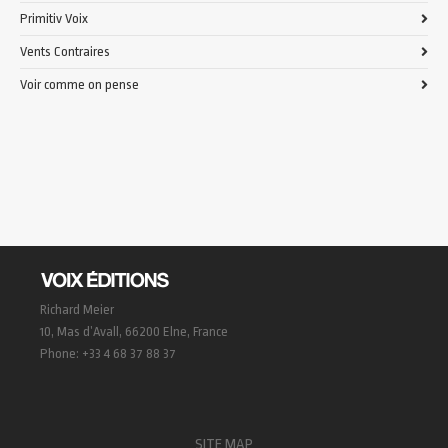
Primitiv Voix
Vents Contraires
Voir comme on pense
Richard Meier
10, Mas d’Avall, 66200 Elne, France
Phone: +33 4 68 37 88 37
SITE MAP