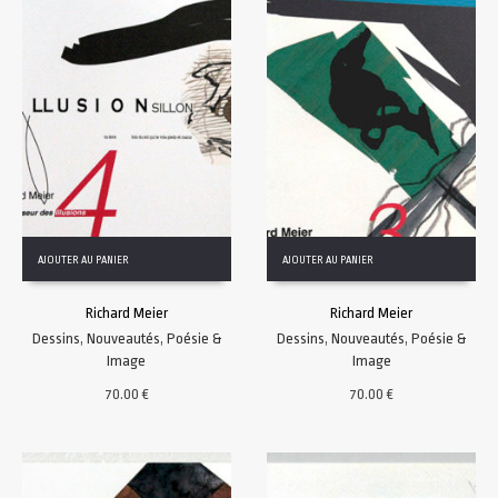
AJOUTER AU PANIER
AJOUTER AU PANIER
Richard Meier
Richard Meier
Dessins
,
Nouveautés
,
Poésie &
Dessins
,
Nouveautés
,
Poésie &
Image
Image
70.00
€
70.00
€