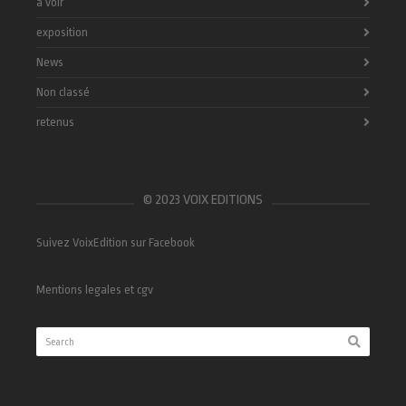
à voir
exposition
News
Non classé
retenus
© 2023 VOIX EDITIONS
Suivez VoixEdition sur Facebook
Mentions legales et cgv