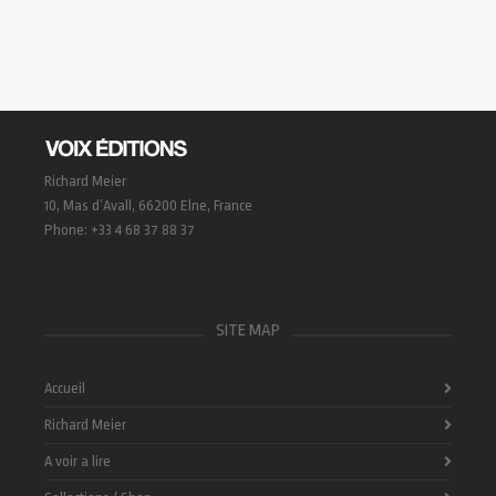
Richard Meier
10, Mas d’Avall, 66200 Elne, France
Phone: +33 4 68 37 88 37
SITE MAP
Accueil
Richard Meier
A voir a lire