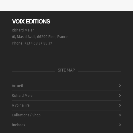
Richard Meier
10, Mas d’Avall, 66200 Elne, France
Phone: +33 4 68 37 88 37
SITE MAP
Accueil
Richard Meier
A voir a lire
Collections / Shop
fireboox