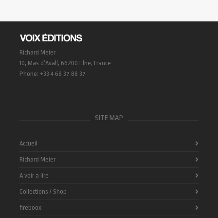
Richard Meier
10, Mas d’Avall, 66200 Elne, France
Phone: +33 4 68 37 88 37
SITE MAP
Accueil
Richard Meier
A voir a lire
Collections / Shop
fireboox