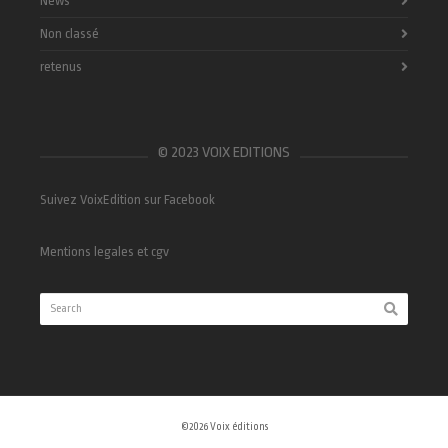
News
Non classé
retenus
© 2023 VOIX EDITIONS
Suivez VoixEdition sur Facebook
Mentions legales et cgv
©2026 Voix éditions