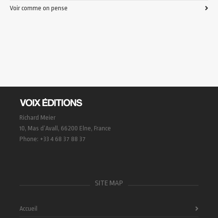
Voir comme on pense
Richard Meier
10, Mas d’Avall, 66200 Elne, France
Phone: +33 4 68 37 88 37
SITE MAP
Accueil