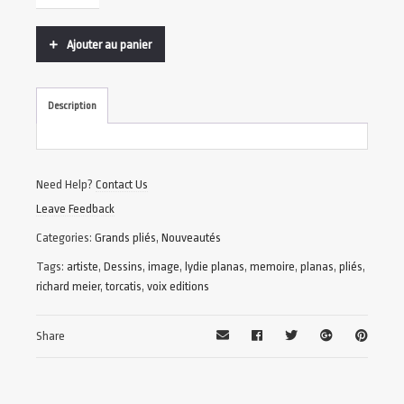
Ajouter au panier
Description
Need Help?
Contact Us
Leave Feedback
Categories:
Grands pliés
,
Nouveautés
Tags:
artiste
,
Dessins
,
image
,
lydie planas
,
memoire
,
planas
,
pliés
,
richard meier
,
torcatis
,
voix editions
Share