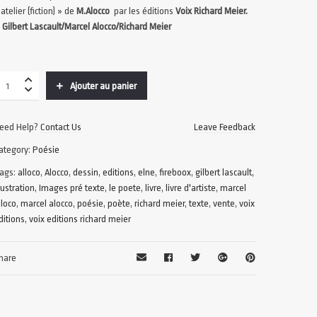
’atelier (fiction) » de
M.Alocco
par les éditions
Voix Richard Meier.
 Gilbert Lascault/Marcel Alocco/Richard Meier
Ajouter au panier
eed Help?
Contact Us
Leave Feedback
ategory:
Poésie
ags:
alloco
,
Alocco
,
dessin
,
editions
,
elne
,
fireboox
,
gilbert lascault
,
llustration
,
Images pré texte
,
le poete
,
livre
,
livre d'artiste
,
marcel
lloco
,
marcel alocco
,
poésie
,
poète
,
richard meier
,
texte
,
vente
,
voix
ditions
,
voix editions richard meier
hare