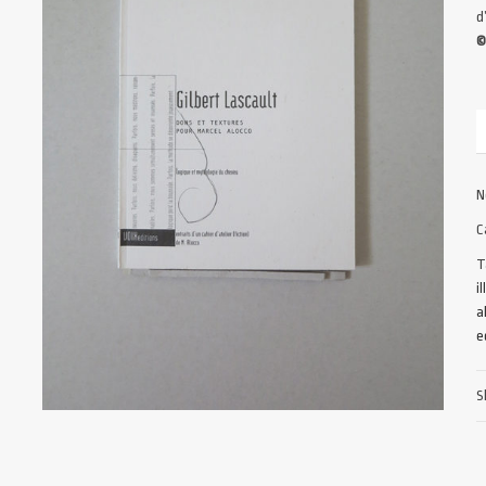
d
©
N
C
T
i
a
e
S