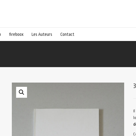
p
fireboox
Les Auteurs
Contact
I
l
d
C