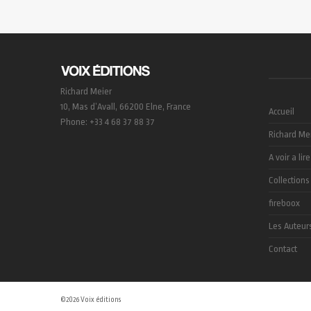
Richard Meier
10, Mas d’Avall, 66200 Elne, France
Accueil
Phone: +33 4 68 37 88 37
Richard Me
A voir a lire
Collections
fireboox
Les Auteur
Contact
©2026 Voix éditions