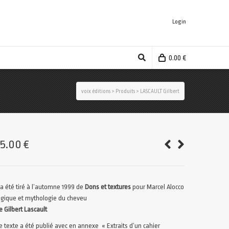
Login
0.00
€
voix éditions
>
Produits
>
LASCAULT Gilbert
35.00
€
l a été tiré à l’automne 1999 de
Dons et textures
pour Marcel Alocco
ogique et mythologie du cheveu
e Gilbert Lascault
e texte a été publié avec en annexe « Extraits d’un cahier