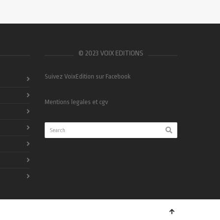
© 2023 VOIX EDITIONS
Suivez VoixEdition sur Facebook
Mentions legales et cgv