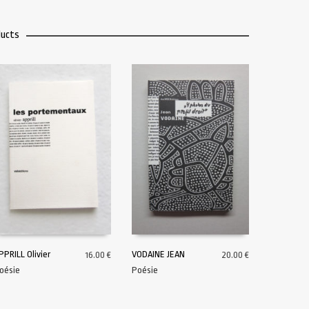
ducts
PPRILL Olivier
VODAINE JEAN
16.00
€
20.00
€
oésie
Poésie
AJOUTER AU PANIER
AJOUTER AU PANIER