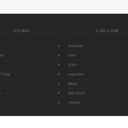
SITE MAP
A LIRE A VOIR
à écouter
ier
à lire
à voir
 / Shop
exposition
News
s
Non classé
retenus