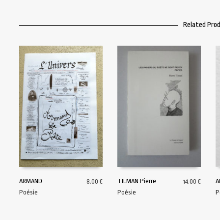
Related Pro
ARMAND
TILMAN Pierre
A
8.00
€
14.00
€
Poésie
Poésie
P
AJOUTER AU PANIER
AJOUTER AU PANIER