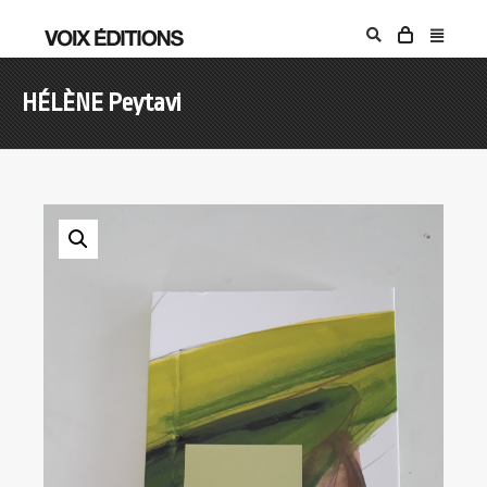
HÉLÈNE Peytavi