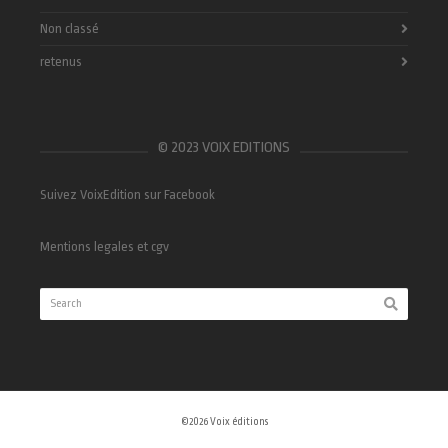
Non classé
retenus
© 2023 VOIX EDITIONS
Suivez VoixEdition sur Facebook
Mentions legales et cgv
©2026 Voix éditions