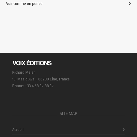
Voir comme on pense
Richard Meier
10, Mas d’Avall, 66200 Elne, France
Phone: +33 4 68 37 88 37
SITE MAP
Accueil