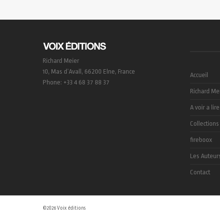
Richard Meier
10, Mas d’Avall, 66200 Elne, France
Accueil
Phone: +33 4 68 37 88 37
Richard Me
A voir a lire
Collections
fireboox
Les Auteur
Contact
©2026 Voix éditions