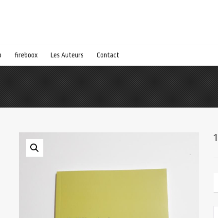
p
fireboox
Les Auteurs
Contact