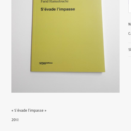
N
C
S
« S’évade l’impasse »
2017.