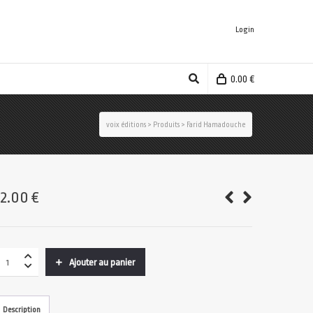
Login
0.00
€
voix éditions
>
Produits
>
Farid Hamadouche
12.00
€
Ajouter au panier
Description