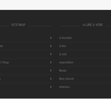
SITE MAP
A LIRE A VOIR
à écouter
ier
à lire
à voir
 / Shop
exposition
News
s
Non classé
retenus