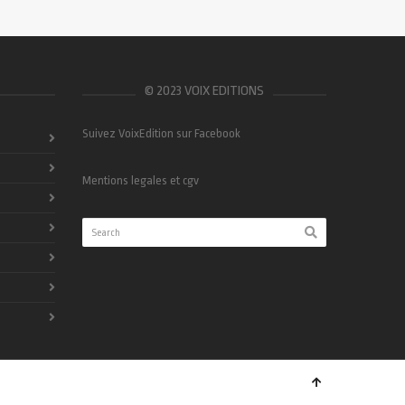
© 2023 VOIX EDITIONS
Suivez VoixEdition sur Facebook
Mentions legales et cgv