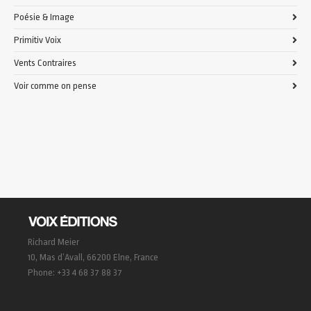
Poésie & Image
Primitiv Voix
Vents Contraires
Voir comme on pense
Richard Meier
10, Mas d’Avall, 66200 Elne, France
Phone: +33 4 68 37 88 37