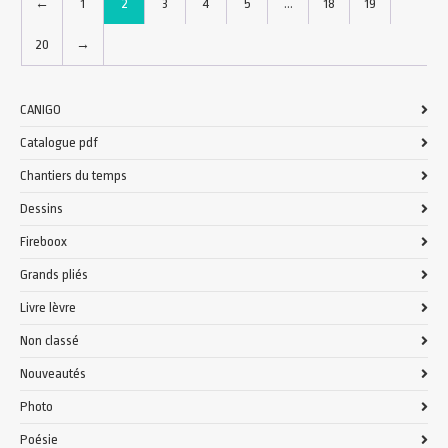
←
1
2
3
4
5
…
18
19
20
→
CANIGO
Catalogue pdf
Chantiers du temps
Dessins
Fireboox
Grands pliés
Livre lèvre
Non classé
Nouveautés
Photo
Poésie