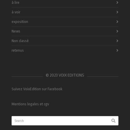
à lire
à voir
exposition
News
Non classé
retenus
© 2023 VOIX EDITIONS
Suivez VoixEdition sur Facebook
Mentions legales et cgv