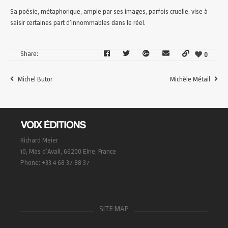
Sa poésie, métaphorique, ample par ses images, parfois cruelle, vise à
saisir certaines part d’innommables dans le réel.
Share:
0
Michel Butor
Michèle Métail
Richard Meier
10, Mas d’Avall, 66200 Elne, France
Phone: +33 4 68 37 88 37
SITE MAP