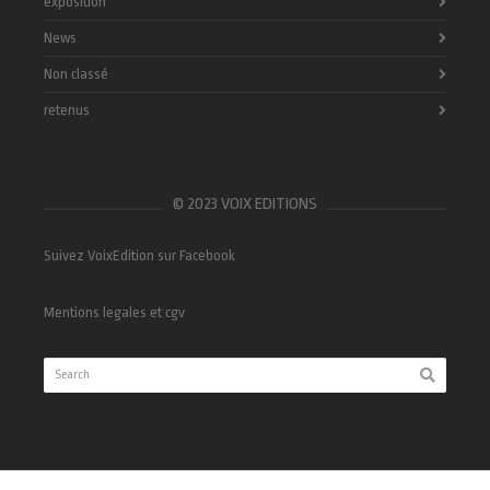
exposition
News
Non classé
retenus
© 2023 VOIX EDITIONS
Suivez VoixEdition sur Facebook
Mentions legales et cgv