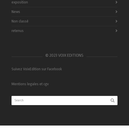
exposition
News
Non classé
retenus
© 2023 VOIX EDITIONS
Suivez VoixEdition sur Facebook
Mentions legales et cgv