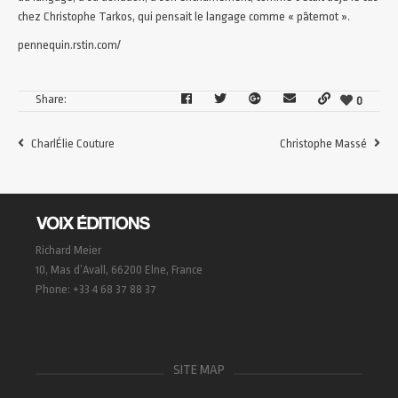
chez Christophe Tarkos, qui pensait le langage comme « pâtemot ».
pennequin.rstin.com/
Share:
0
CharlÉlie Couture
Christophe Massé
Richard Meier
10, Mas d’Avall, 66200 Elne, France
Phone: +33 4 68 37 88 37
SITE MAP