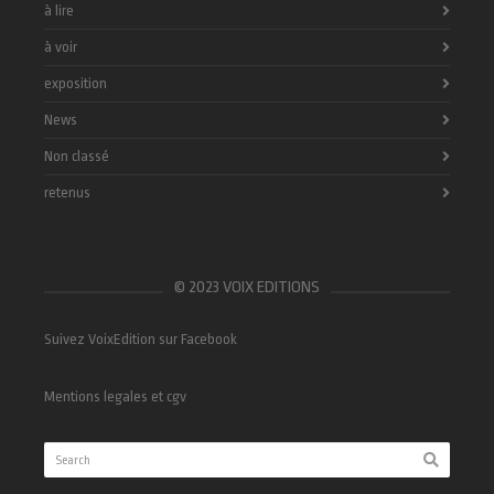
à lire
à voir
exposition
News
Non classé
retenus
© 2023 VOIX EDITIONS
Suivez VoixEdition sur Facebook
Mentions legales et cgv