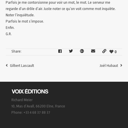
Parfois je me contorsionne pour voir un mot, le mot. Le serveur me
regarde d’un drôle d’air. Juste noter ce qu’on voit comme mot inquiète.
Noter l’inquiétude.
Parfois le mot s’impose.
Enfin.
G.R.
Share:
0
Gilbert Lascault
Joël Hubaut
Richard Meier
10, Mas d’Avall, 66200 Elne, France
Phone: +33 4 68 37 88 37