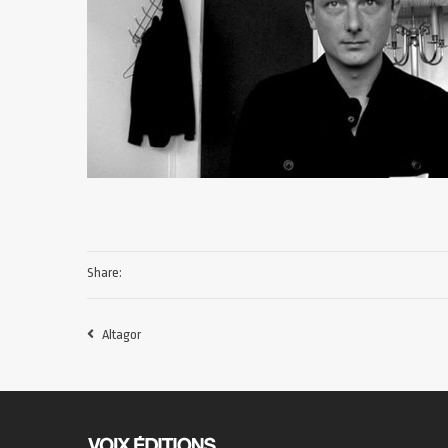
Share:
Altagor