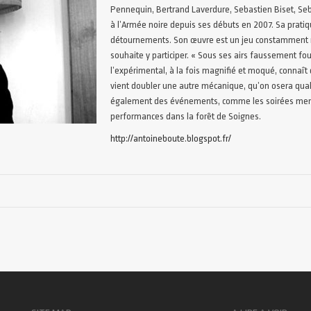
Pennequin, Bertrand Laverdure, Sebastien Biset, Seb
à l’Armée noire depuis ses débuts en 2007. Sa prati
détournements. Son œuvre est un jeu constamment re
souhaite y participer. « Sous ses airs faussement fout
l’expérimental, à la fois magnifié et moqué, conna
vient doubler une autre mécanique, qu’on osera qualif
également des événements, comme les soirées mensue
performances dans la forêt de Soignes.
http://antoineboute.blogspot.fr/