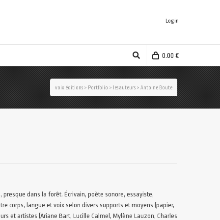
Login
0.00
€
voix éditions
>
Portfolio
>
les auteurs
>
Antoine Boute
 presque dans la forêt. Écrivain, poète sonore, essayiste,
tre corps, langue et voix selon divers supports et moyens (papier,
urs et artistes (Ariane Bart, Lucille Calmel, Mylène Lauzon, Charles