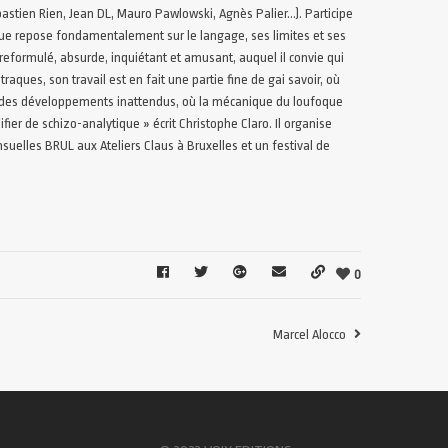
astien Rien, Jean DL, Mauro Pawlowski, Agnès Palier…). Participe
que repose fondamentalement sur le langage, ses limites et ses
formulé, absurde, inquiétant et amusant, auquel il convie qui
raques, son travail est en fait une partie fine de gai savoir, où
ît des développements inattendus, où la mécanique du loufoque
ier de schizo-analytique » écrit Christophe Claro. Il organise
lles BRUL aux Ateliers Claus à Bruxelles et un festival de
0
Marcel Alocco