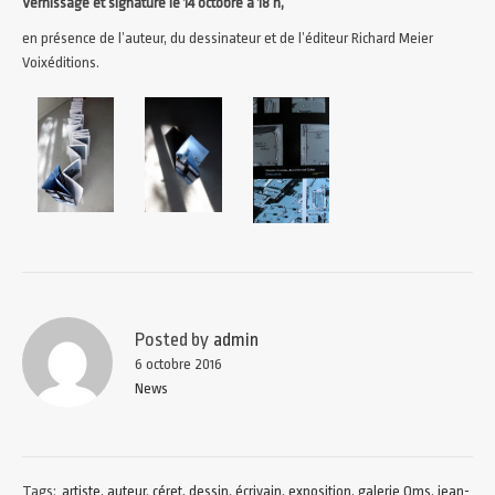
Vernissage et signature le 14 octobre à 18 h,
en présence de l’auteur, du dessinateur et de l’éditeur Richard Meier
Voixéditions.
Posted by
admin
6 octobre 2016
News
Tags:
artiste
,
auteur
,
céret
,
dessin
,
écrivain
,
exposition
,
galerie Oms
,
jean-