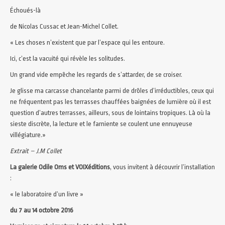
Échoués-là
de Nicolas Cussac et Jean-Michel Collet.
« Les choses n’existent que par l’espace qui les entoure.
Ici, c’est la vacuité qui révèle les solitudes.
Un grand vide empêche les regards de s’attarder, de se croiser.
Je glisse ma carcasse chancelante parmi de drôles d’irréductibles, ceux qui
ne fréquentent pas les terrasses chauffées baignées de lumière où il est
question d’autres terrasses, ailleurs, sous de lointains tropiques. Là où la
sieste discrète, la lecture et le farniente se coulent une ennuyeuse
villégiature.»
Extrait – J.M Collet
La galerie O
dile Oms
et
VOIXéditions
, vous invitent à découvrir l’installation
:
« le laboratoire d’un livre »
du 7 au 14 octobre 2016