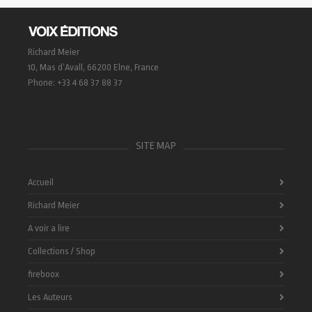
Richard Meier
10, Mas d’Avall, 66200 Elne, France
Phone: +33 4 68 37 88 37
SITE MAP
Accueil
Richard Meier
A voir a lire
Collections / Shop
fireboox
Les Auteurs