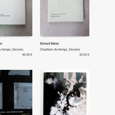
er
Richard Meier
du temps
,
Dessins
Chantiers du temps
,
Dessins
U PANIER
AJOUTER AU PANIER
40.00
€
30.00
€