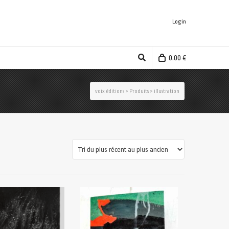
Login
0.00
€
voix éditions
>
Produits
>
illustration