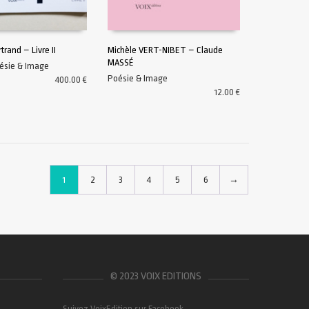
rand – Livre II
Michèle VERT-NIBET – Claude
MASSÉ
ésie & Image
U PANIER
AJOUTER AU PANIER
Poésie & Image
400.00
€
12.00
€
1
2
3
4
5
6
→
© 2023 VOIX EDITIONS
Suivez VoixEdition sur Facebook