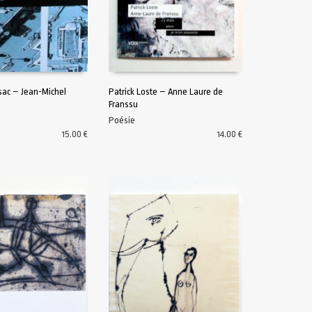
sac – Jean-Michel
Patrick Loste – Anne Laure de
Franssu
U PANIER
AJOUTER AU PANIER
Poésie
15.00
€
14.00
€