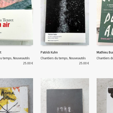
t
Patrick Kuhn
Mathieu Bu
du temps
,
Nouveautés
Chantiers du temps
,
Nouveautés
Chantiers 
AU PANIER
AJOUTER AU PANIER
AJOUTER A
25.00
€
25.00
€