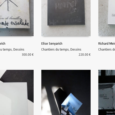
rich
Elise Senyarich
Richard Mei
du temps
,
Dessins
Chantiers du temps
,
Dessins
Chantiers 
AU PANIER
AJOUTER AU PANIER
AJOUTER A
300.00
€
220.00
€