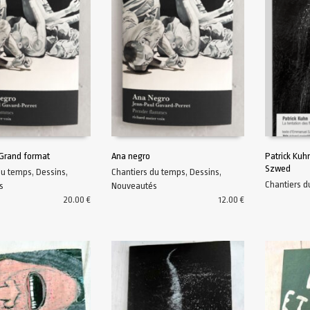
Grand format
Ana negro
Patrick Ku
Szwed
du temps
,
Dessins
,
Chantiers du temps
,
Dessins
,
AU PANIER
AJOUTER AU PANIER
AJOUTER A
Chantiers 
s
Nouveautés
20.00
€
12.00
€