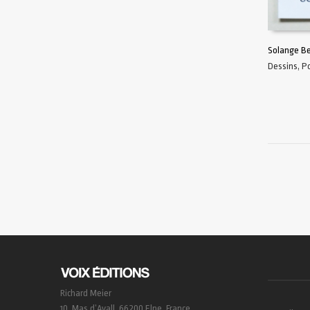
Solange Be
Dessins
,
P
AJOUTER 
Richard Meier
10, Mas d’Avall, 66200 Elne, France