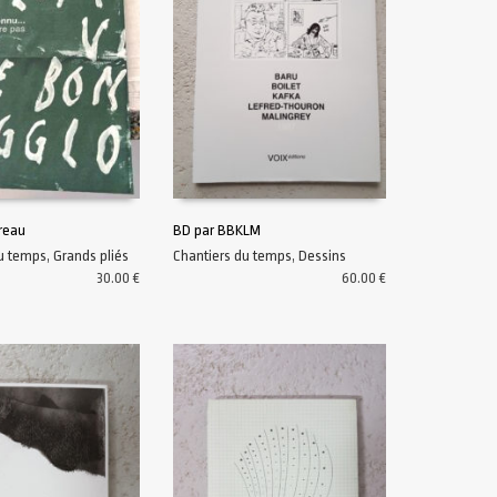
reau
BD par BBKLM
du temps
,
Grands pliés
Chantiers du temps
,
Dessins
U PANIER
AJOUTER AU PANIER
30.00
€
60.00
€