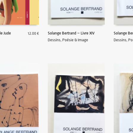
e Jude
Solange Bertrand – Livre XIV
Solange Ber
12.00
€
Dessins
,
Poésie & Image
Dessins
,
Po
AU PANIER
LIRE LA SUITE
AJOUTER A