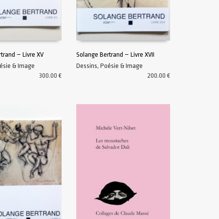
trand – Livre XV
Solange Bertrand – Livre XVII
ésie & Image
Dessins
,
Poésie & Image
U PANIER
AJOUTER AU PANIER
300.00
€
200.00
€