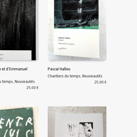
hn et d’Emmanuel
Pascal Hallou
Chantiers du temps
,
Nouveautés
U PANIER
AJOUTER AU PANIER
du temps
,
Nouveautés
25.00
€
25.00
€