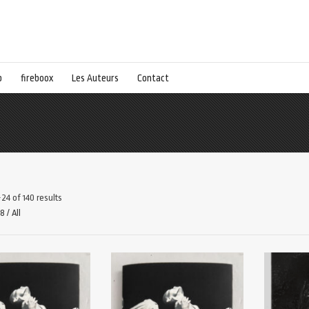
p
fireboox
Les Auteurs
Contact
24 of 140 results
48
/
All