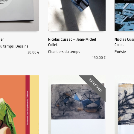
ier
Nicolas Cussac – Jean-Michel
Nicolas Cus
Collet
Collet
du temps
,
Dessins
AU PANIER
AJOUTER AU PANIER
AJOUTER A
Chantiers du temps
Poésie
30.00
€
150.00
€
OUT OF STOCK