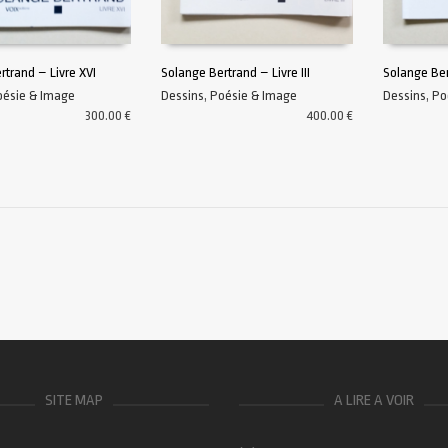
rtrand – Livre XVI
Solange Bertrand – Livre III
Solange Bert
oésie & Image
Dessins
,
Poésie & Image
Dessins
,
Po
AU PANIER
AJOUTER AU PANIER
AJOUTER A
300.00
€
400.00
€
SITE MAP
A LIRE A VOIR