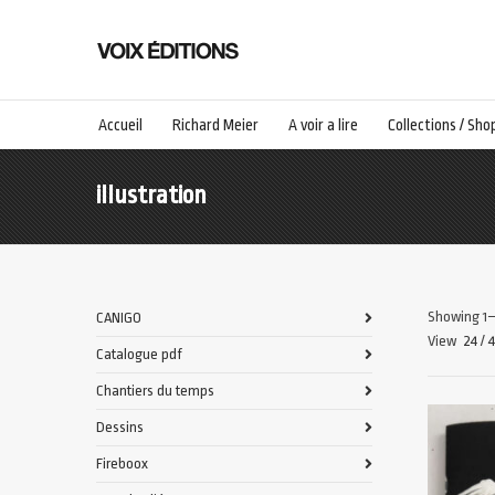
Accueil
Richard Meier
A voir a lire
Collections / Sho
illustration
Showing 1–
CANIGO
View
24
/
Catalogue pdf
Chantiers du temps
Dessins
Fireboox