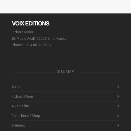
Richard Meier
10, Mas d’Avall, 66200 Elne, France
Phone: +33 4 68 37 88 37
SITE MAP
Accueil
Richard Meier
A voir a lire
Collections / Shop
fireboox