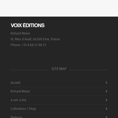
Richard Meier
10, Mas d’Avall, 66200 Elne, France
Phone: +33 4 68 37 88 37
SITE MAP
Accueil
Richard Meier
A voir a lire
Collections / Shop
fireboox