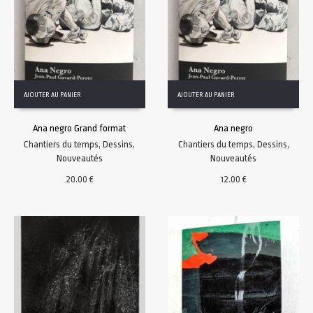
AJOUTER AU PANIER
AJOUTER AU PANIER
Ana negro Grand format
Ana negro
Chantiers du temps
,
Dessins
,
Chantiers du temps
,
Dessins
,
Nouveautés
Nouveautés
20.00
€
12.00
€