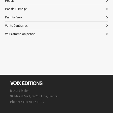
Poésie
Poésie & Image
Primitiv Voix
Vents Contraires
Voir comme on pense
Richard Meier
10, Mas d’Avall, 66200 Elne, France
Phone: +33 4 68 37 88 37