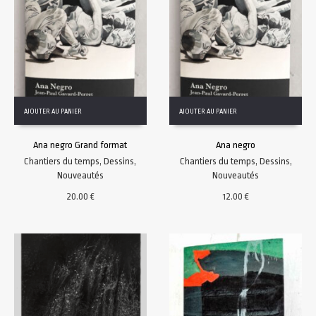
AJOUTER AU PANIER
AJOUTER AU PANIER
Ana negro Grand format
Ana negro
Chantiers du temps
,
Dessins
,
Chantiers du temps
,
Dessins
,
Nouveautés
Nouveautés
20.00
€
12.00
€