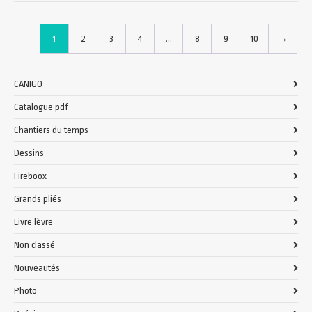
1
2
3
4
…
8
9
10
→
CANIGO
Catalogue pdf
Chantiers du temps
Dessins
Fireboox
Grands pliés
Livre lèvre
Non classé
Nouveautés
Photo