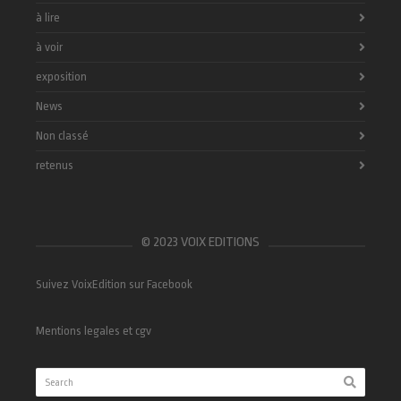
à lire
à voir
exposition
News
Non classé
retenus
© 2023 VOIX EDITIONS
Suivez VoixEdition sur Facebook
Mentions legales et cgv