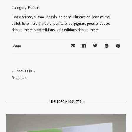
Category:
Poésie
Tags:
artiste
,
cussac
,
dessin
,
editions
,
illustration
,
jean michel
collet
,
livre
,
livre d'artiste
,
peinture
,
perpignan
,
poésie
,
poète
,
richard meier
,
voix editions
,
voix editions richard meier
Share
« Echoués là »
54 pages
Related Products