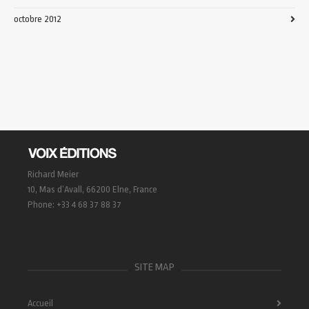
octobre 2012
Richard Meier
10, Mas d’Avall, 66200 Elne, France
Phone: +33 4 68 37 88 37
SITE MAP
Accueil