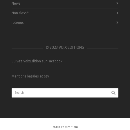
News
Non classé
retenus
© 2023 VOIX EDITIONS
Suivez VoixEdition sur Facebook
Mentions legales et cgv
©2026 Voix éditions