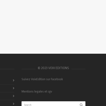
© 2023 VOIX EDITIONS
Suivez VoixEdition sur Facebook
Mentions legales et cgv