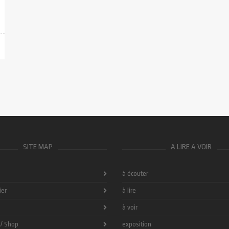
SITE MAP
A LIRE A VOIR
à écouter
ier
à lire
à voir
 / Shop
exposition