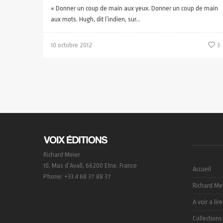
« Donner un coup de main aux yeux. Donner un coup de main
aux mots. Hugh, dit l’indien, sur...
10 octobre 2012
3
Richard Meier
10, Mas d’Avall, 66200 Elne, France
Accueil
Phone: +33 4 68 37 88 37
Richard Me
A voir a lire
Collections