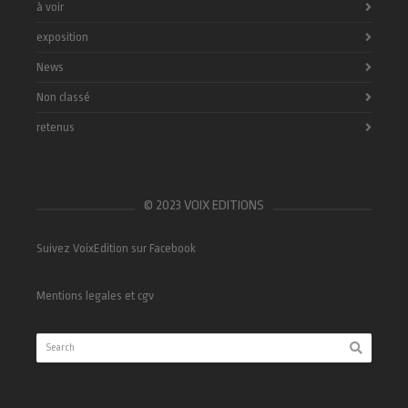
à voir
exposition
News
Non classé
retenus
© 2023 VOIX EDITIONS
Suivez VoixEdition sur Facebook
Mentions legales et cgv