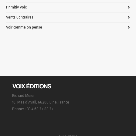
Primitiv Voix
Vents Contraires
Voir comme on pense
Richard Meier
10, Mas d’Avall, 66200 Elne, France
Phone: +33 4 68 37 88 37