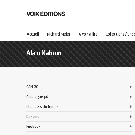
Accueil
Richard Meier
A voir a lire
Collections / Sho
Alain Nahum
CANIGO
Catalogue pdf
Chantiers du temps
Dessins
Fireboox