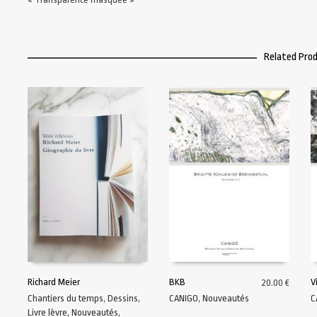
Related Pro
Richard Meier
BKB
V
20.00
€
Chantiers du temps
,
Dessins
,
CANIGO
,
Nouveautés
C
AJOUTER AU PANIER
AJOUTER AU PANIER
Livre lèvre
,
Nouveautés
,