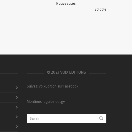
Nouveautés
20.00
€
© 2023 VOIX EDITIONS
Suivez VoixEdition sur Facebook
Mentions legales et cgv