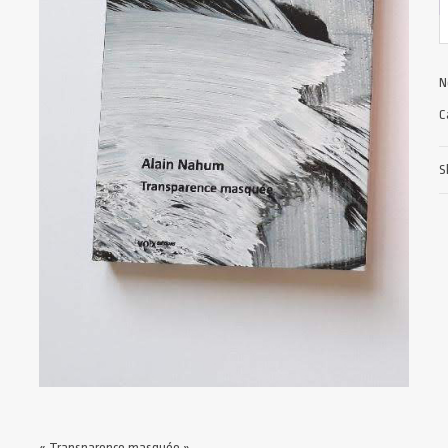
N
C
S
« Transparence masquée »