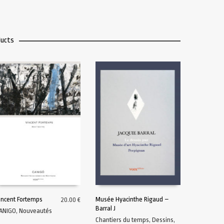
ducts
incent Fortemps
Musée Hyacinthe Rigaud –
20.00
€
Barral J
ANIGO
,
Nouveautés
AJOUTER AU PANIER
AJOUTER AU PANIER
Chantiers du temps
,
Dessins
,