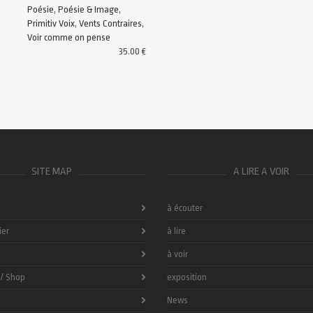
Poésie
,
Poésie & Image
,
Primitiv Voix
,
Vents Contraires
,
Voir comme on pense
35.00
€
SITE MAP
A LIRE A VOIR
à écouter
ier
à lire
à voir
 / Shop
exposition
News