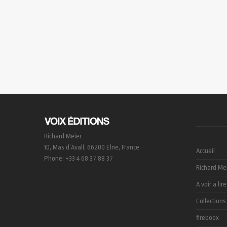
Richard Meier
10, Mas d’Avall, 66200 Elne, France
Accueil
Phone: +33 4 68 37 88 37
Richard Me
A voir a lire
Collections
fireboox