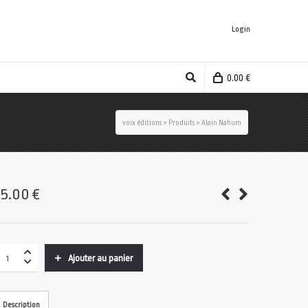
Login
0.00
€
voix éditions
>
Produits
>
Alain Nahum
25.00
€
Ajouter au panier
Description