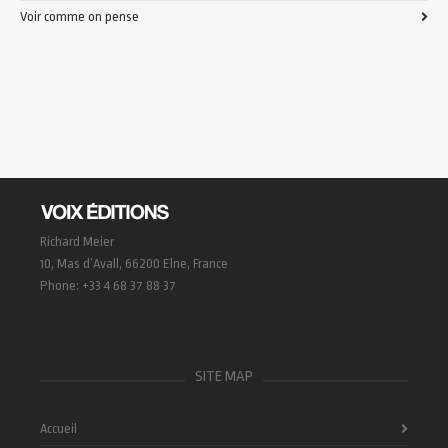
Voir comme on pense
Richard Meier
10, Mas d’Avall, 66200 Elne, France
Phone: +33 4 68 37 88 37
SITE MAP
Accueil