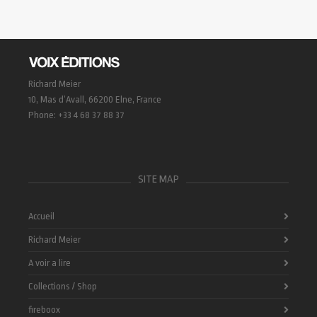
Richard Meier
10, Mas d’Avall, 66200 Elne, France
Phone: +33 4 68 37 88 37
SITE MAP
Accueil
Richard Meier
A voir a lire
Collections / Shop
fireboox