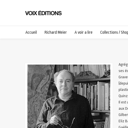
Accueil
Richard Meier
A voir a lire
Collections / Sho
Agrégé
ses éc
Graveu
(depui
plasti
Quinza
Il est
aux Dé
Gilber
Eliz B
Gaëlle