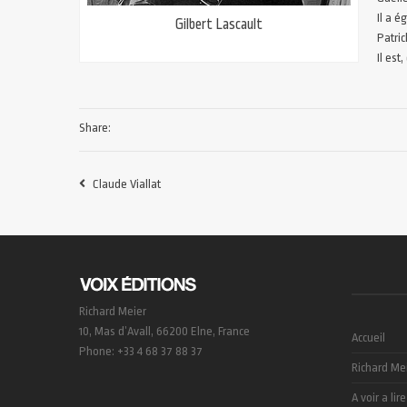
Il a é
Gilbert Lascault
Patric
Il est
Share:
Claude Viallat
Richard Meier
10, Mas d’Avall, 66200 Elne, France
Accueil
Phone: +33 4 68 37 88 37
Richard Me
A voir a lire