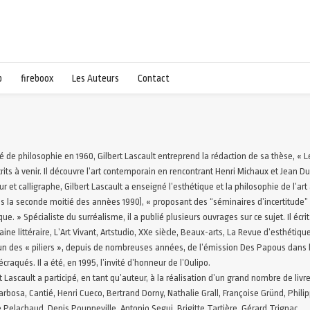
p
fireboox
Les Auteurs
Contact
 de philosophie en 1960, Gilbert Lascault entreprend la rédaction de sa thèse, « L
rits à venir. Il découvre l’art contemporain en rencontrant Henri Michaux et Jean D
r et calligraphe, Gilbert Lascault a enseigné l’esthétique et la philosophie de l’art 
s la seconde moitié des annèes 1990), « proposant des “séminaires d’incertitude” au
que. » Spécialiste du surréalisme, il a publié plusieurs ouvrages sur ce sujet. Il éc
ine littéraire, L’Art Vivant, Artstudio, XXe siècle, Beaux-arts, La Revue d’esthétiq
 un des « piliers », depuis de nombreuses années, de l’émission Des Papous dans l
craqués. Il a été, en 1995, l’invité d’honneur de l’Oulipo.
t Lascault a participé, en tant qu’auteur, à la réalisation d’un grand nombre de liv
arbosa, Cantié, Henri Cueco, Bertrand Dorny, Nathalie Grall, Françoise Gründ, Phili
 Pelachaud, Denis Pouppeville, Antonio Segui, Brigitte Tartière, Gérard Trignac.