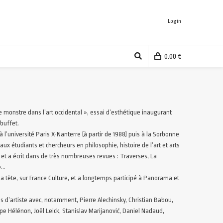
Login
0.00
€
e monstre dans l’art occidental », essai d’esthétique inaugurant
ubuffet.
à l’université Paris X-Nanterre (à partir de 1988) puis à la Sorbonne
x étudiants et chercheurs en philosophie, histoire de l’art et arts
rit et a écrit dans de très nombreuses revues : Traverses, La
ue…
a tête, sur France Culture, et a longtemps participé à Panorama et
res d’artiste avec, notamment, Pierre Alechinsky, Christian Babou,
ppe Hélénon, Joël Leick, Stanislav Marijanović, Daniel Nadaud,