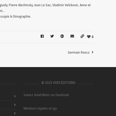
uely, Pierre Alechinsky, Jean Le Gac, Vladimir Velickovic, Anne et
ini…
oscopie & Dinographie.
0
Germain Roesz
© 2023 VOIX EDITIONS
Suivez VoixEdition sur Facebook
Mentions legales et cgv