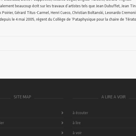
galement beaucoup écrit sur les travaux d’artistes tels que Jean Dubuffet, Jean Ting
k Poirier, Gérard Titus-Carmel, Henri Cueco, Christian Boltanski, Leonardo Cremon
, depuis le 4 mai 2005, régent du Collège de ‘Pataphysique pour la chaire de Térat
SITE MAP
A LIRE A VOIR
à écouter
ier
à lire
à voir